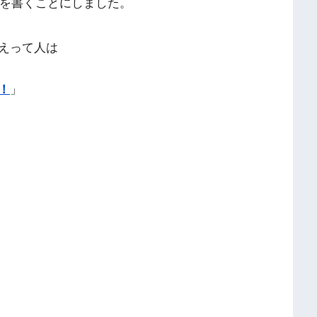
を書くことにしました。
えって人は
！
」