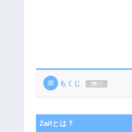
もくじ
[
開く
]
Zaifとは？