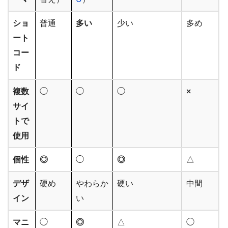
ショ
普通
多い
少い
多め
ート
コー
ド
複数
◯
◯
◯
×
サイ
トで
使用
個性
◎
◯
◎
△
デザ
硬め
やわらか
硬い
中間
イン
い
マニ
◯
◎
△
◯