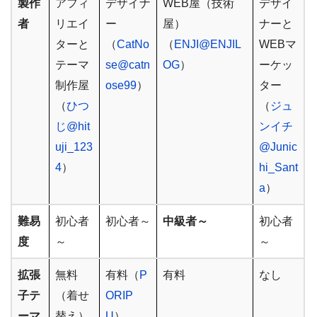
製作
アフィ
デザイナ
WEB屋（技術
デザイ
（スト
者
リエイ
ー
屋）
ナーと
ークな
ターと
（
CatNo
（
ENJI@ENJIL
WEBマ
ど）
テーマ
se@catn
OG
）
ーケッ
制作屋
ose99
）
ター
（
ひつ
（
ジュ
じ@hit
ンイチ
uji_123
@Junic
4
）
hi_Sant
a
）
難易
初心者
初心者～
中級者～
初心者
度
～
～
拡張
無料
有料（
P
有料
なし
子テ
（着せ
ORIP
ーマ
替え）
U
）